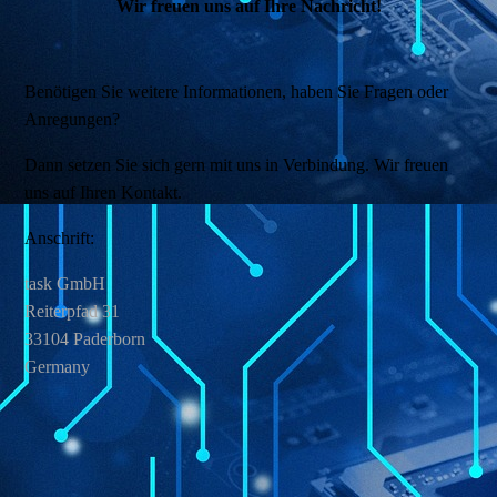
Wir freuen uns auf Ihre Nachricht!
Benötigen Sie weitere Informationen, haben Sie Fragen oder
Anregungen?
Dann setzen Sie sich gern mit uns in Verbindung. Wir freuen
uns auf Ihren Kontakt.
Anschrift:
task GmbH
Reiterpfad 31
33104 Paderborn
Germany