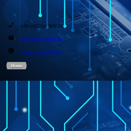
+49 (0)5254 808580
task@task-gmbh.de
www.task-gmbh.de
Home