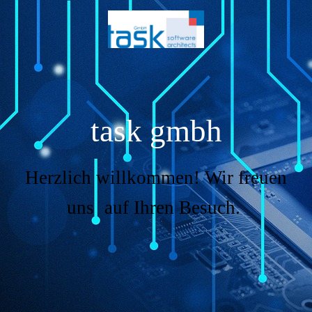
task gmbh
Herzlich willkommen! Wir freuen
uns
auf Ihren Besuch.